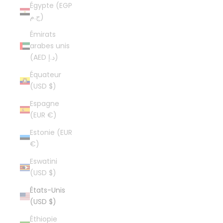
Égypte (EGP
ج.م)
Émirats
arabes unis
(AED د.إ)
Équateur
(USD $)
Espagne
(EUR €)
Estonie (EUR
€)
Eswatini
(USD $)
États-Unis
(USD $)
Éthiopie