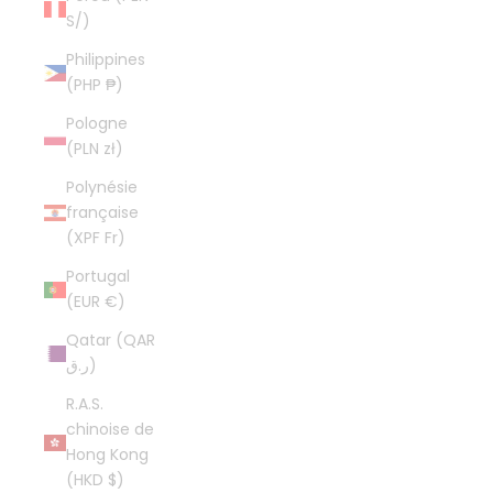
S/)
Philippines
(PHP ₱)
Pologne
(PLN zł)
Polynésie
française
(XPF Fr)
Portugal
(EUR €)
Qatar (QAR
ر.ق)
R.A.S.
chinoise de
Hong Kong
(HKD $)