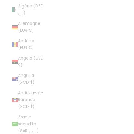
Algérie (DZD
د.ج)
Allemagne
(EUR €)
Andorre
(EUR €)
Angola (USD
$)
Anguilla
(XCD $)
Antigua-et-
Barbuda
(XCD $)
Arabie
saoudite
(SAR ر.س)