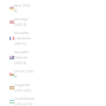
Niue (NZD
$)
Norvège
(USD $)
Nouvelle-
Calédonie
(XPF Fr)
Nouvelle-
Zélande
(NZD $)
Oman (USD
$)
Ouganda
(UGX USh)
Ouzbékistan
(UZS so'm)