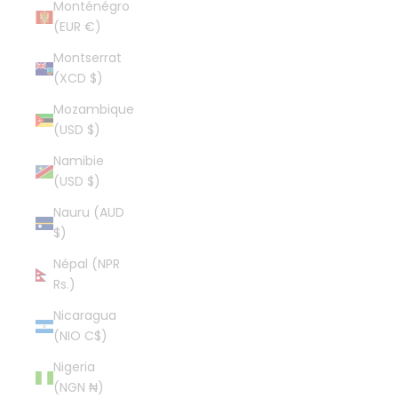
Monténégro
(EUR €)
Montserrat
(XCD $)
Mozambique
(USD $)
Namibie
(USD $)
Nauru (AUD
$)
Népal (NPR
Rs.)
Nicaragua
(NIO C$)
Nigeria
(NGN ₦)