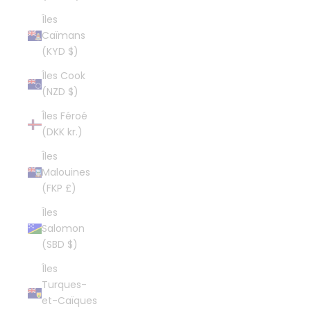
Îles
Caïmans
(KYD $)
Îles Cook
(NZD $)
Îles Féroé
(DKK kr.)
Îles
Malouines
(FKP £)
Îles
Salomon
(SBD $)
Îles
Turques-
et-Caïques