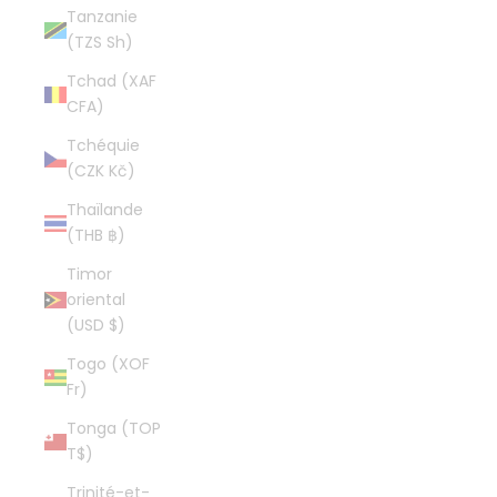
Tanzanie
(TZS Sh)
Tchad (XAF
CFA)
Tchéquie
(CZK Kč)
Thaïlande
(THB ฿)
Timor
oriental
(USD $)
Togo (XOF
Fr)
Tonga (TOP
T$)
Trinité-et-