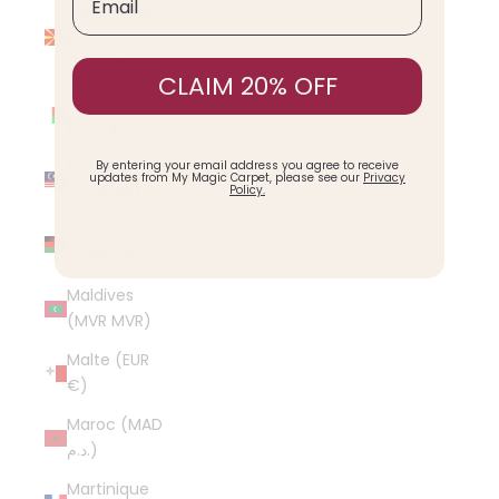
Macédoine
du Nord
(MKD ден)
CLAIM 20% OFF
Madagascar
(USD $)
Malaisie
By entering your email address you agree to receive
updates from My Magic Carpet, please see our
Privacy
(MYR RM)
Policy.
Malawi
(MWK MK)
Maldives
(MVR MVR)
Malte (EUR
€)
Maroc (MAD
د.م.)
Martinique