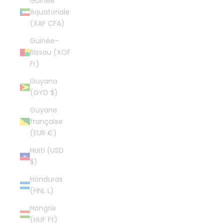
Guinée
équatoriale
(XAF CFA)
Guinée-
Bissau (XOF
Fr)
Guyana
(GYD $)
Guyane
française
(EUR €)
Haïti (USD
$)
Honduras
(HNL L)
Hongrie
(HUF Ft)