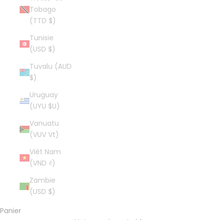
Tobago
(TTD $)
Tunisie
(USD $)
Tuvalu (AUD
$)
Uruguay
(UYU $U)
Vanuatu
(VUV Vt)
Viêt Nam
(VND ₫)
Zambie
(USD $)
Panier