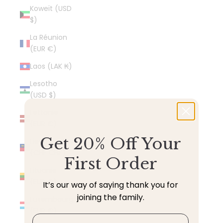
Koweït (USD
$)
La Réunion
(EUR €)
Laos (LAK ₭)
Lesotho
(USD $)
Lettonie
(EUR €)
Get 20% Off Your
Liechtenstein
(CHF CHF)
First Order
Lituanie
(EUR €)
It’s our way of saying thank you for
joining the family.
Luxembourg
(EUR €)
Email