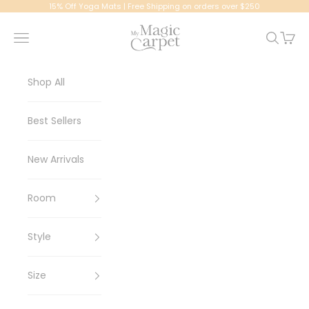
Passer au contenu
15% Off Yoga Mats | Free Shipping on orders over $250
My Magic Carpet | Washable Rugs
Menu
Recherc
Panier
Shop All
Best Sellers
New Arrivals
Room
Style
Size