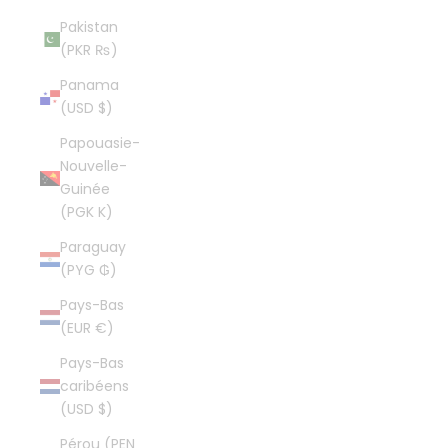
Pakistan
(PKR ₨)
Panama
(USD $)
Papouasie-
Nouvelle-
Guinée
(PGK K)
Paraguay
(PYG ₲)
Pays-Bas
(EUR €)
Pays-Bas
caribéens
(USD $)
Pérou (PEN