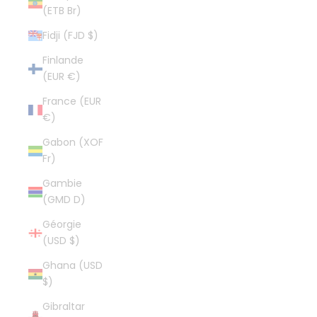
(ETB Br)
Fidji (FJD $)
Finlande
(EUR €)
France (EUR
€)
Gabon (XOF
Fr)
Gambie
(GMD D)
Géorgie
(USD $)
Ghana (USD
$)
Gibraltar