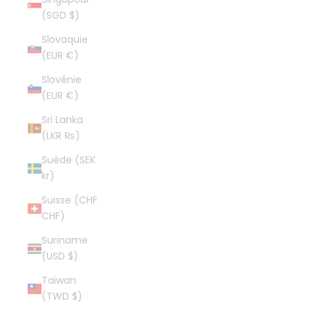
(SGD $)
Slovaquie
(EUR €)
Slovénie
(EUR €)
Sri Lanka
(LKR ₨)
Suède (SEK
kr)
Suisse (CHF
CHF)
Suriname
(USD $)
Taïwan
(TWD $)