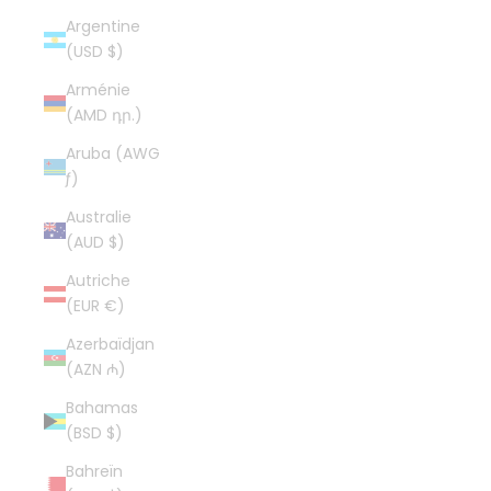
Argentine
(USD $)
Arménie
(AMD դր.)
Aruba (AWG
ƒ)
Australie
(AUD $)
Autriche
(EUR €)
Azerbaïdjan
(AZN ₼)
Bahamas
(BSD $)
Bahreïn