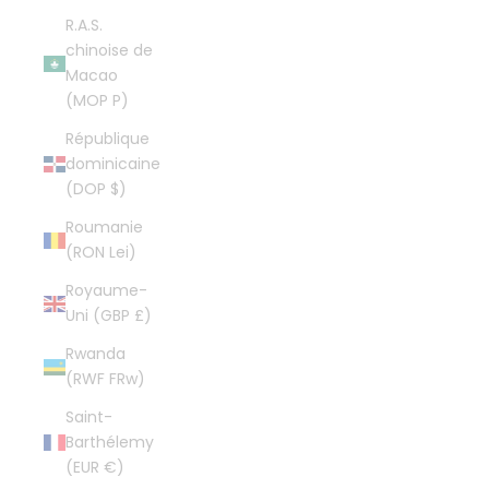
R.A.S.
chinoise de
Macao
(MOP P)
République
dominicaine
(DOP $)
Roumanie
(RON Lei)
Royaume-
Uni (GBP £)
Rwanda
(RWF FRw)
Saint-
Barthélemy
(EUR €)