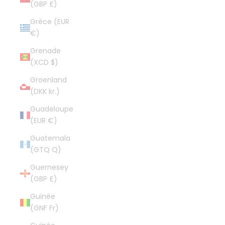
(GBP £)
Grèce (EUR
€)
Grenade
(XCD $)
Groenland
(DKK kr.)
Guadeloupe
(EUR €)
Guatemala
(GTQ Q)
Guernesey
(GBP £)
Guinée
(GNF Fr)