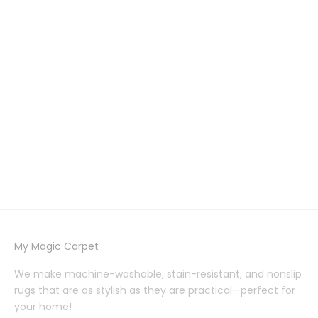
Puff Dotty Honey Beige
Serpentine Stone Washable
Washable Rug
Rug
Prix de vente
Prix de vente
Prix normal
A partir de $79.99
A partir de $59.99
$79.99
(3.7)
My Magic Carpet
We make machine-washable, stain-resistant, and nonslip
rugs that are as stylish as they are practical—perfect for
your home!