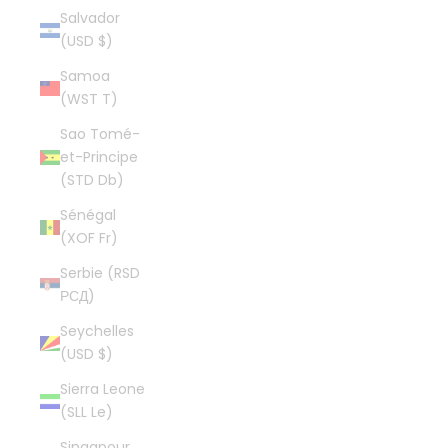
Salvador
(USD $)
Samoa
(WST T)
Sao Tomé-
et-Principe
(STD Db)
Sénégal
(XOF Fr)
Serbie (RSD
РСД)
Seychelles
(USD $)
Sierra Leone
(SLL Le)
Singapour