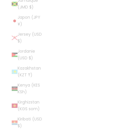
Jamaïque
(JMD $)
Japon (JPY
¥)
Jersey (USD
$)
Jordanie
(USD $)
Kazakhstan
(KZT ₸)
Kenya (KES
KSh)
Kirghizstan
(KGS som)
Kiribati (USD
$)