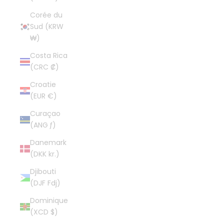
Corée du
Sud (KRW
₩)
Costa Rica
(CRC ₡)
Croatie
(EUR €)
Curaçao
(ANG ƒ)
Danemark
(DKK kr.)
Djibouti
(DJF Fdj)
Dominique
(XCD $)