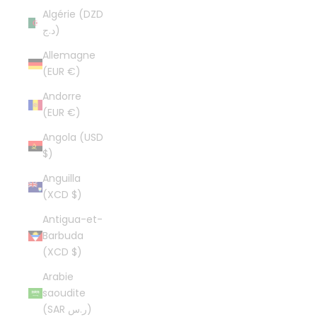
Algérie (DZD
د.ج)
Allemagne
(EUR €)
Andorre
(EUR €)
Angola (USD
$)
Anguilla
(XCD $)
Antigua-et-
Barbuda
(XCD $)
Arabie
saoudite
(SAR ر.س)