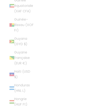
Guinée
équatoriale
(XAF CFA)
Guinée-
Bissau (XOF
Fr)
Guyana
(GYD $)
Guyane
française
(EUR €)
Haïti (USD
$)
Honduras
(HNL L)
Hongrie
(HUF Ft)