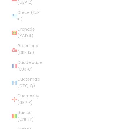
(GBP £)
Grèce (EUR
€)
Grenade
(XCD $)
Groenland
(DKK kr.)
Guadeloupe
(EUR €)
Guatemala
(GTQ Q)
Guernesey
(GBP £)
Guinée
(GNF Fr)