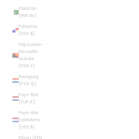
Pakistan
(PKR ₨)
Panama
(USD $)
Papouasie-
Nouvelle-
Guinée
(PGK K)
Paraguay
(PYG ₲)
Pays-Bas
(EUR €)
Pays-Bas
caribéens
(USD $)
Pérou (PEN