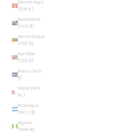
Monténégro
(EUR €)
Montserrat
(XCD $)
Mozambique
(USD $)
Namibie
(USD $)
Nauru (AUD
$)
Népal (NPR
Rs.)
Nicaragua
(NIO C$)
Nigeria
(NGN ₦)