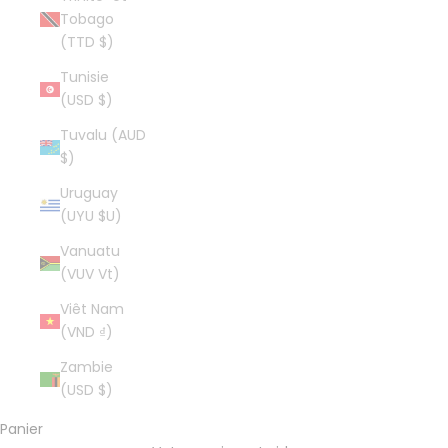
Tobago
(TTD $)
Tunisie
(USD $)
Tuvalu (AUD
$)
Uruguay
(UYU $U)
Vanuatu
(VUV Vt)
Viêt Nam
(VND ₫)
Zambie
(USD $)
Panier