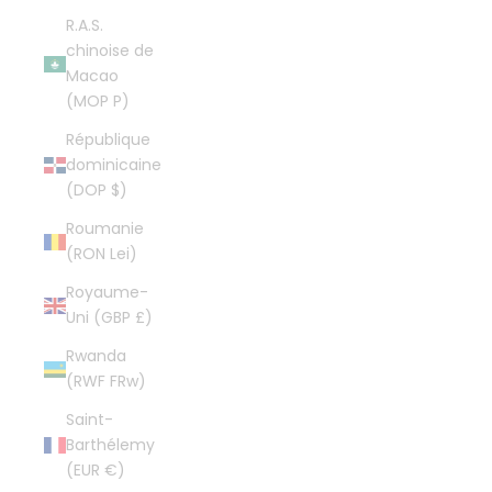
R.A.S.
chinoise de
Macao
(MOP P)
République
dominicaine
(DOP $)
Roumanie
(RON Lei)
Royaume-
Uni (GBP £)
Rwanda
(RWF FRw)
Saint-
Barthélemy
(EUR €)