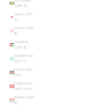
Jamaïque
(JMD $)
Japon (JPY
¥)
Jersey (USD
$)
Jordanie
(USD $)
Kazakhstan
(KZT ₸)
Kenya (KES
KSh)
Kirghizstan
(KGS som)
Kiribati (USD
$)