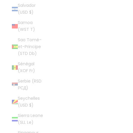
Salvador
(USD $)
Samoa
(WST T)
Sao Tomé-
et-Principe
(STD Db)
Sénégal
(XOF Fr)
Serbie (RSD
РСД)
Seychelles
(USD $)
Sierra Leone
(SLL Le)
Singapour