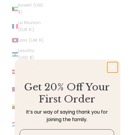
Koweït (USD
$)
La Réunion
(EUR €)
Laos (LAK ₭)
Lesotho
(USD $)
Lettonie
(EUR €)
Get 20% Off Your
Liechtenstein
(CHF CHF)
First Order
Lituanie
(EUR €)
It’s our way of saying thank you for
joining the family.
Luxembourg
(EUR €)
Email