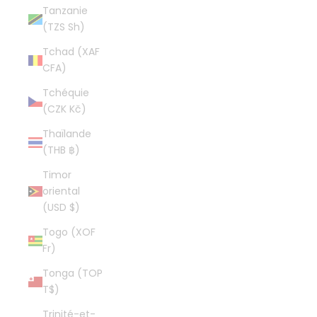
Tanzanie
(TZS Sh)
Tchad (XAF
CFA)
Tchéquie
(CZK Kč)
Thaïlande
(THB ฿)
Timor
oriental
(USD $)
Togo (XOF
Fr)
Tonga (TOP
T$)
Trinité-et-