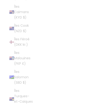
Îles
Caïmans
(KYD $)
Îles Cook
(NZD $)
Îles Féroé
(DKK kr.)
Îles
Malouines
(FKP £)
Îles
Salomon
(SBD $)
Îles
Turques-
et-Caïques