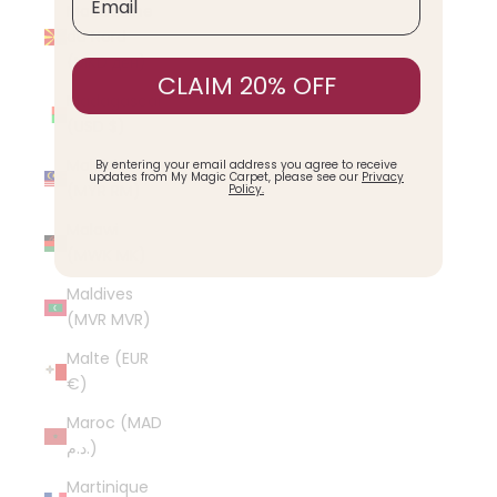
Macédoine
du Nord
(MKD ден)
CLAIM 20% OFF
Madagascar
(USD $)
Malaisie
By entering your email address you agree to receive
updates from My Magic Carpet, please see our
Privacy
(MYR RM)
Policy.
Malawi
(MWK MK)
Maldives
(MVR MVR)
Malte (EUR
€)
Maroc (MAD
د.م.)
Martinique