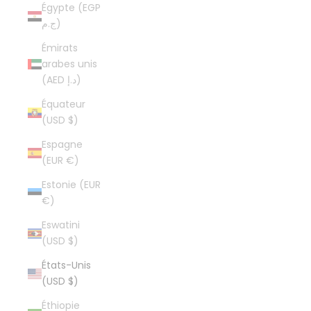
Égypte (EGP
ج.م)
Émirats
arabes unis
(AED د.إ)
Équateur
(USD $)
Espagne
(EUR €)
Estonie (EUR
€)
Eswatini
(USD $)
États-Unis
(USD $)
Éthiopie