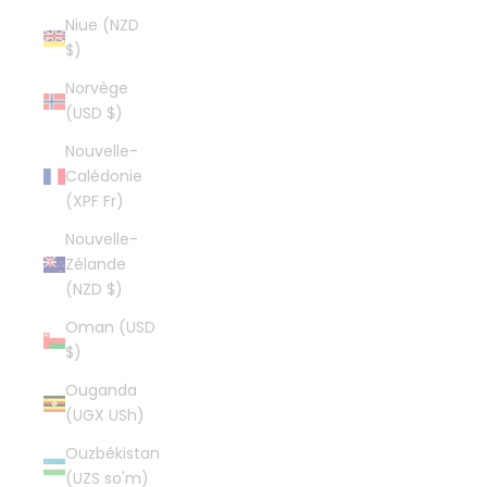
Niue (NZD
$)
Norvège
(USD $)
Nouvelle-
Calédonie
(XPF Fr)
Nouvelle-
Zélande
(NZD $)
Oman (USD
$)
Ouganda
(UGX USh)
Ouzbékistan
(UZS so'm)