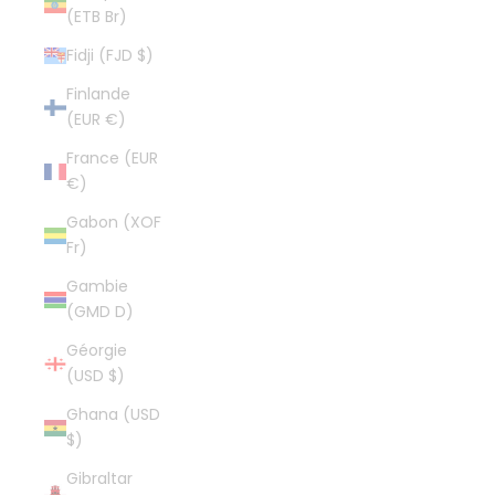
(ETB Br)
Fidji (FJD $)
Finlande
(EUR €)
France (EUR
€)
Gabon (XOF
Fr)
Gambie
(GMD D)
Géorgie
(USD $)
Ghana (USD
$)
Gibraltar