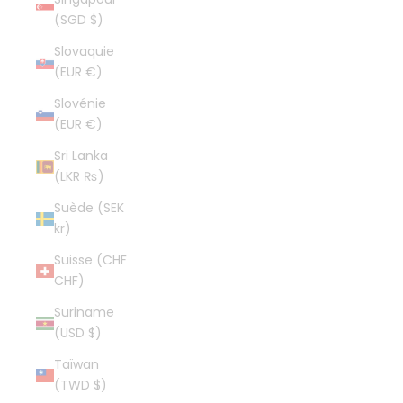
(SGD $)
Slovaquie
(EUR €)
Slovénie
(EUR €)
Sri Lanka
(LKR ₨)
Suède (SEK
kr)
Suisse (CHF
CHF)
Suriname
(USD $)
Taïwan
(TWD $)