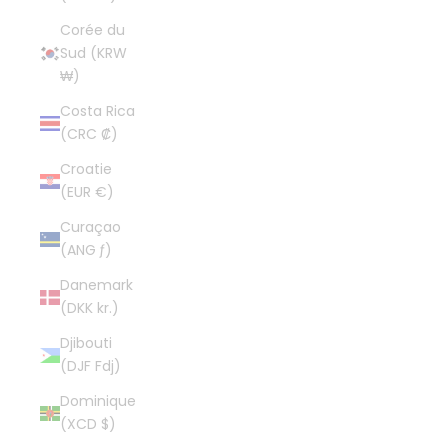
Corée du
Sud (KRW
₩)
Costa Rica
(CRC ₡)
Croatie
(EUR €)
Curaçao
(ANG ƒ)
Danemark
(DKK kr.)
Djibouti
(DJF Fdj)
Dominique
(XCD $)