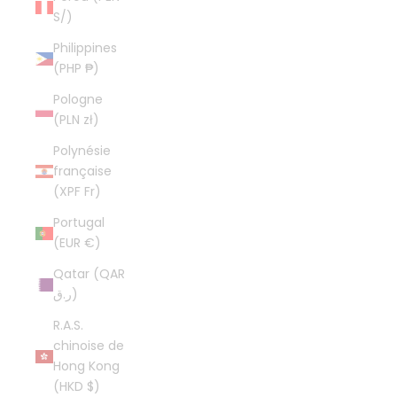
S/)
Philippines
(PHP ₱)
Pologne
(PLN zł)
Polynésie
française
(XPF Fr)
Portugal
(EUR €)
Qatar (QAR
ر.ق)
R.A.S.
chinoise de
Hong Kong
(HKD $)