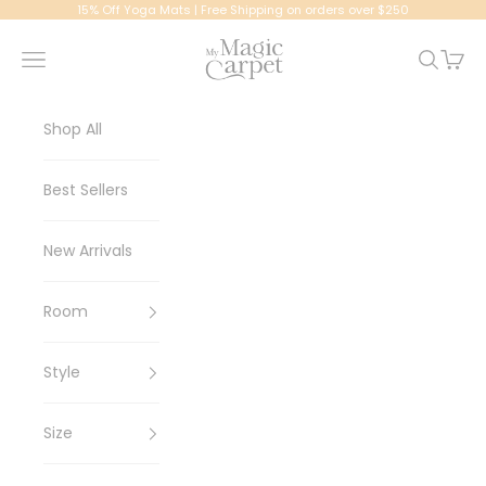
Passer au contenu
15% Off Yoga Mats | Free Shipping on orders over $250
My Magic Carpet | Washable Rugs
Menu
Recherc
Panier
Shop All
Best Sellers
New Arrivals
Room
Style
Size