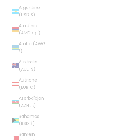
Argentine
(USD $)
Arménie
(AMD դր.)
Aruba (AWG
ƒ)
Australie
(AUD $)
Autriche
(EUR €)
Azerbaïdjan
(AZN ₼)
Bahamas
(BSD $)
Bahreïn