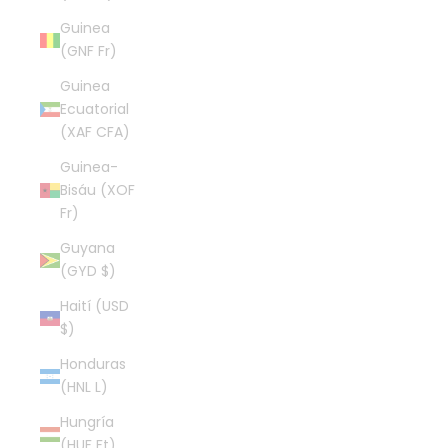
Guinea
(GNF Fr)
Guinea
Ecuatorial
(XAF CFA)
Guinea-
Bisáu (XOF
Fr)
Guyana
(GYD $)
Haití (USD
$)
Honduras
(HNL L)
Hungría
(HUF Ft)