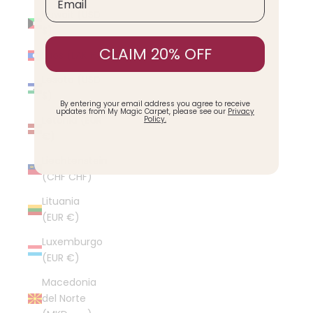
Kuwait (USD
$)
CLAIM 20% OFF
Laos (LAK ₭)
Lesoto (USD
$)
By entering your email address you agree to receive
updates from My Magic Carpet, please see our
Privacy
Letonia (EUR
Policy.
€)
Liechtenstein
(CHF CHF)
Lituania
(EUR €)
Luxemburgo
(EUR €)
Macedonia
del Norte