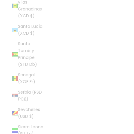
y las
Granadinas
(XCD $)
Santa Lucía
(XCD $)
Santo
Tomé y
Príncipe
(STD Db)
Senegal
(XOF Fr)
Serbia (RSD
РСД)
Seychelles
(USD $)
Sierra Leona
(SLL Le)