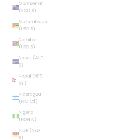
Montserrat
(XCD $)
Mozambique
(USD $)
Namibia
(USD $)
Nauru (AUD
$)
Nepal (NPR
Rs.)
Nicaragua
(NIO C$)
Nigeria
(NGN ₦)
Niue (NZD
$)