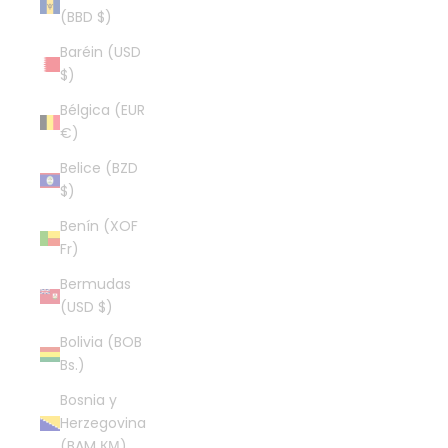
(BBD $)
Baréin (USD
$)
Bélgica (EUR
€)
Belice (BZD
$)
Benín (XOF
Fr)
Bermudas
(USD $)
Bolivia (BOB
Bs.)
Bosnia y
Herzegovina
(BAM КМ)