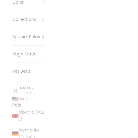
Color
Collections
Special Sales
Yoga Mats
Pet Beds
INICIAR
SESIÓN
USD $
País
Albania (ALL
L)
Alemania
(EUR €)