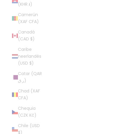
(KHR ៛)
Camerún
(XAF CFA)
Canadá
(CAD $)
Caribe
neerlandés
(USD $)
Catar (QAR
ر.ق)
Chad (XAF
CFA)
Chequia
(CZK Kč)
Chile (USD
$)