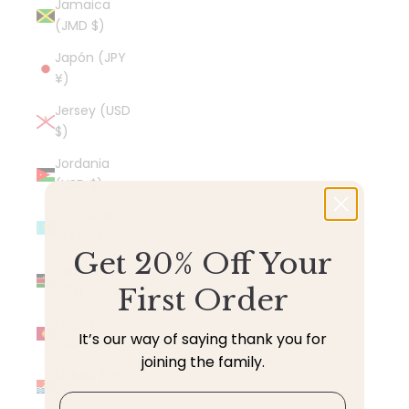
Jamaica
(JMD $)
Japón (JPY
¥)
Jersey (USD
$)
Jordania
(USD $)
Kazajistán
(KZT ₸)
Get 20% Off Your
Kenia (KES
KSh)
First Order
Kirguistán
It’s our way of saying thank you for
(KGS som)
joining the family.
Kiribati (USD
$)
Email