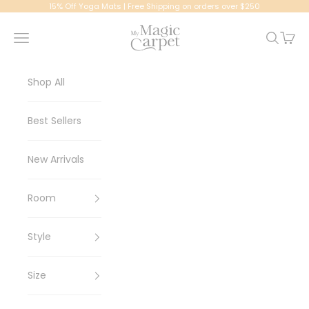
Ir al contenido
15% Off Yoga Mats | Free Shipping on orders over $250
My Magic Carpet | Washable Rugs
Menú
Buscar
Cesta
Shop All
Best Sellers
New Arrivals
Room
Style
Size