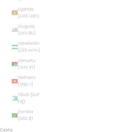
Uganda
(UGX USh)
Uruguay
(UYU $U)
Uzbekistán
(UZS so'm)
Vanuatu
(VUV Vt)
Vietnam
(VND ₫)
Yibuti (DJF
Fdj)
Zambia
(USD $)
Cesta