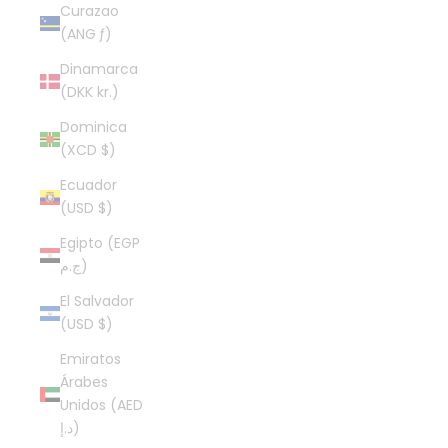
Curazao
(ANG ƒ)
Dinamarca
(DKK kr.)
Dominica
(XCD $)
Ecuador
(USD $)
Egipto (EGP
ج.م)
El Salvador
(USD $)
Emiratos
Árabes
Unidos (AED
د.إ)