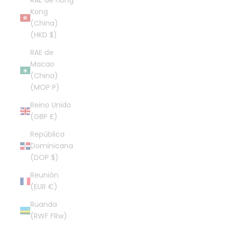
RAE de Hong
Kong
(China)
(HKD $)
RAE de
Macao
(China)
(MOP P)
Reino Unido
(GBP £)
República
Dominicana
(DOP $)
Reunión
(EUR €)
Ruanda
(RWF FRw)