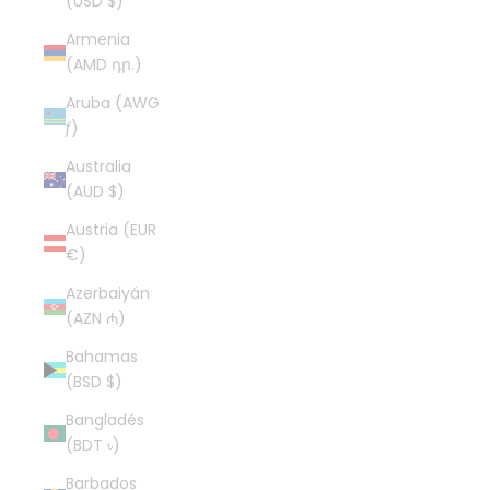
(USD $)
Armenia
(AMD դր.)
Aruba (AWG
ƒ)
Australia
(AUD $)
Austria (EUR
€)
Azerbaiyán
(AZN ₼)
Bahamas
(BSD $)
Bangladés
(BDT ৳)
Barbados